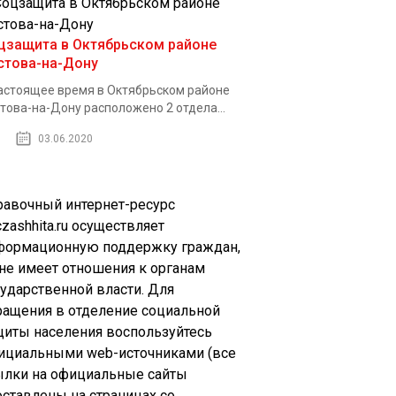
цзащита в Октябрьском районе
стова-на-Дону
астоящее время в Октябрьском районе
това-на-Дону расположено 2 отдела...
03.06.2020
равочный интернет-ресурс
zashhita.ru осуществляет
формационную поддержку граждан,
 не имеет отношения к органам
сударственной власти. Для
ращения в отделение социальной
щиты населения воспользуйтесь
ициальными web-источниками (все
ылки на официальные сайты
оставлены на страницах со