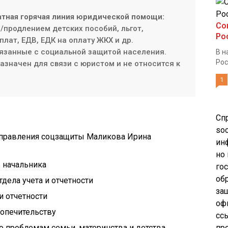
атная горячая линия юридической помощи:
Со
продлением детских пособий, льгот,
Ро
плат, ЕДВ, ЕДК на оплату ЖКХ и др.
язанные с социальной защитой населения.
В н
Рос
значен для связи с юристом и не относится к
1
Сп
soc
 управления соцзащиты Маликова Ирина
ин
но
ь начальника
го
об
тдела учета и отчетности
за
 и отчетности
оф
 попечительству
сс
 по проблемам семьи, материнства и детства
пр