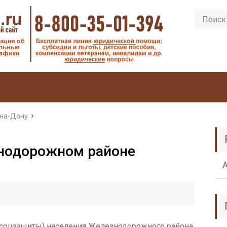
-на-Дону
нодорожном районе
соцзащиты) населения Железнодорожного района