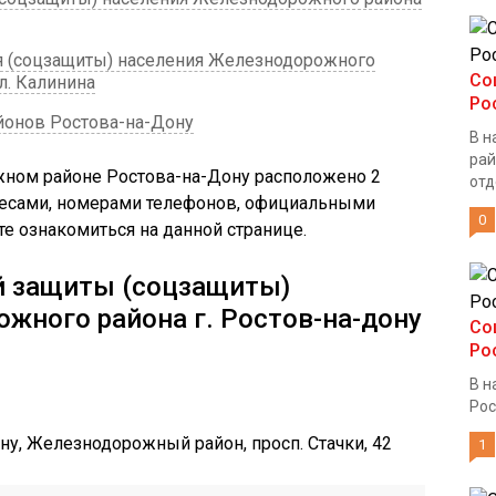
я (соцзащиты) населения Железнодорожного
Со
л. Калинина
Ро
йонов Ростова-на-Дону
В н
рай
ном районе Ростова-на-Дону расположено 2
отд
дресами, номерами телефонов, официальными
0
е ознакомиться на данной странице.
й защиты (соцзащиты)
жного района г. Ростов-на-дону
Со
Ро
В н
Рос
ону, Железнодорожный район, просп. Стачки, 42
1