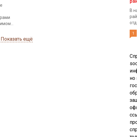
ра
не
В н
рай
ерами
отд
мом...
1
Показать ещё
Сп
soc
ин
но
го
об
за
оф
сс
пр
сп
те