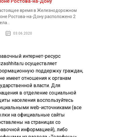
йоне Ростова-на-Дону
астоящее время в Железнодорожном
оне Ростова-на-Дону расположено 2
ела...
03.06.2020
равочный интернет-ресурс
zashhita.ru осуществляет
формационную поддержку граждан,
 не имеет отношения к органам
сударственной власти. Для
ращения в отделение социальной
щиты населения воспользуйтесь
ициальными web-источниками (все
ылки на официальные сайты
оставлены на страницах со
равочной информацией), либо
лефонами из раздела «Телефоны»