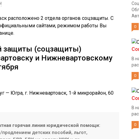
ы
Соц
Обл
Авт
вск расположено 2 отдела органов соцзащиты. С
 официальными сайтами, режимом работы Вы
0
анице.
й защиты (соцзащиты)
Со
вартовску и Нижневартовскому
В н
рас
ктября
0
 — Югра, г. Нижневартовск, 1-й микрорайон, ​60
Со
В н
рас
0
атная горячая линия юридической помощи:
продлением детских пособий, льгот,