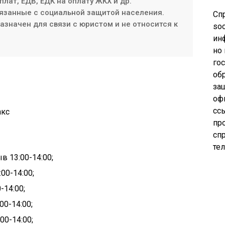
плат, ЕДВ, ЕДК на оплату ЖКХ и др.
язанные с социальной защитой населения.
Сп
значен для связи с юристом и не относится к
soc
ин
но
го
об
за
оф
сс
акс
пр
сп
те
рыв
13:00-
14:00;
00-14:00;
-14:00;
00-14:00;
00-14:00;