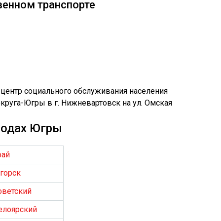
венном транспорте
родах Югры
рай
горск
оветский
елоярский