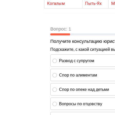
Когалым
Пыть-Ях
М