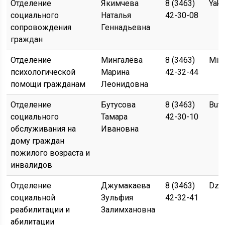
Отделение
Якимчева
8 (3463)
Yak
социального
Наталья
42-30-08
сопровождения
Геннадьевна
граждан
Отделение
Мингалёва
8 (3463)
Min
психологической
Марина
42-32-44
помощи гражданам
Леонидовна
Отделение
Бутусова
8 (3463)
But
социального
Тамара
42-30-10
обслуживания на
Ивановна
дому граждан
пожилого возраста и
инвалидов
Отделение
Джумакаева
8 (3463)
Dzh
социальной
Зульфия
42-32-41
реабилитации и
Залимхановна
абилитации