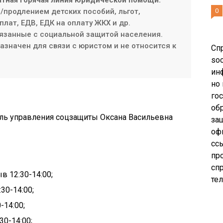
атная горячая линия юридической помощи:
продлением детских пособий, льгот,
0
плат, ЕДВ, ЕДК на оплату ЖКХ и др.
язанные с социальной защитой населения.
значен для связи с юристом и не относится к
Сп
soc
ин
но
го
об
тель управления соцзащиты Оксана Васильевна
за
оф
сс
пр
сп
рыв
12:30-
14:00;
те
30-14:00;
-14:00;
30-14:00;