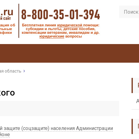
я область
кого
й защите (соцзащите) населения Администрации
йоне