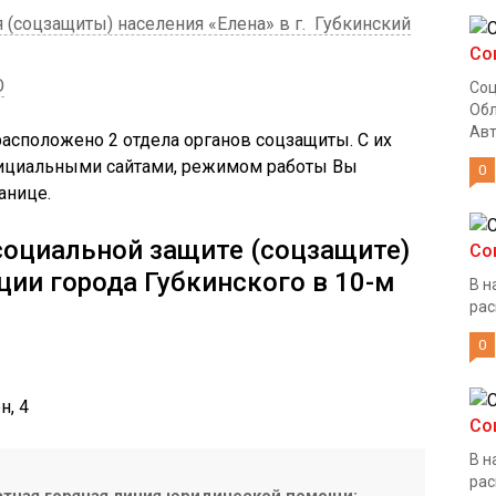
(соцзащиты) населения «Елена» в г. Губкинский
Со
О
Соц
Обл
Авт
расположено 2 отдела органов соцзащиты. С их
фициальными сайтами, режимом работы Вы
0
анице.
 социальной защите (соцзащите)
Со
ии города Губкинского в 10-м
В н
рас
0
н, 4
Со
В н
рас