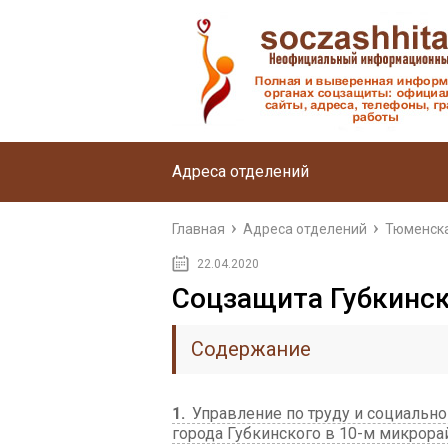
Адреса отделений
Главная
Адреса отделений
Тюменска
22.04.2020
Соцзащита Губкинс
Содержание
1
Управление по труду и социально
города Губкинского в 10-м микрора