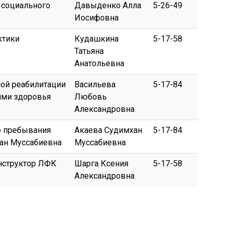
 социального
Давыденко Алла
5-26-49
Иосифовна
ктики
Кудашкина
5-17-58
Татьяна
Анатольевна
ой реабилитации
Васильева
5-17-84
ями здоровья
Любовь
Александровна
о пребывания
Акаева Судимхан
5-17-84
хан Муссабиевна
Муссабиевна
инструктор ЛФК
Шарга Ксения
5-17-58
Александровна