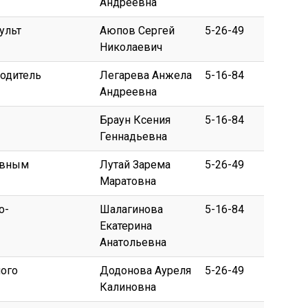
Андреевна
ульт
Аюпов Сергей
5-26-49
Николаевич
водитель
Легарева Анжела
5-16-84
Андреевна
Браун Ксения
5-16-84
Геннадьевна
ивным
Лутай Зарема
5-26-49
Маратовна
о-
Шалагинова
5-16-84
Екатерина
Анатольевна
ого
Додонова Ауреля
5-26-49
Калиновна