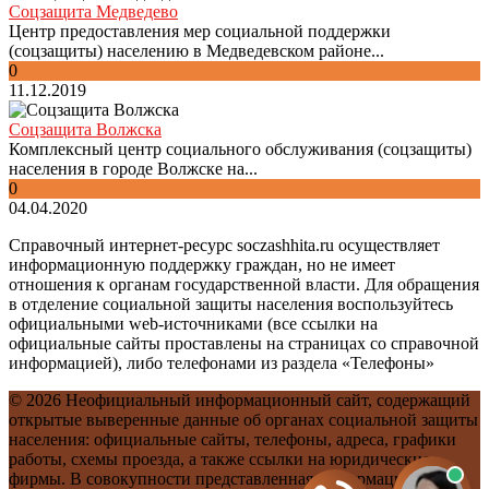
Соцзащита Медведево
Центр предоставления мер социальной поддержки
(соцзащиты) населению в Медведевском районе...
0
11.12.2019
Соцзащита Волжска
Комплексный центр социального обслуживания (соцзащиты)
населения в городе Волжске на...
0
04.04.2020
Справочный интернет-ресурс soczashhita.ru осуществляет
информационную поддержку граждан, но не имеет
отношения к органам государственной власти. Для обращения
в отделение социальной защиты населения воспользуйтесь
официальными web-источниками (все ссылки на
официальные сайты проставлены на страницах со справочной
информацией), либо телефонами из раздела «Телефоны»
© 2026 Неофициальный информационный сайт, содержащий
открытые выверенные данные об органах социальной защиты
населения: официальные сайты, телефоны, адреса, графики
работы, схемы проезда, а также ссылки на юридические
фирмы. В совокупности представленная информация