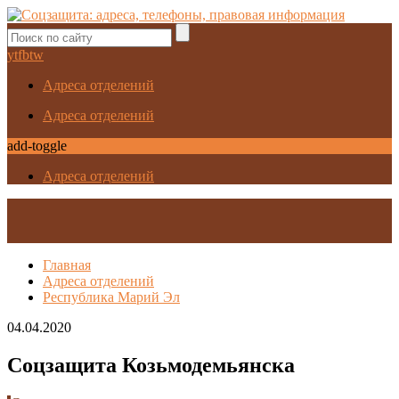
yt
fb
tw
Адреса отделений
Адреса отделений
add-toggle
Адреса отделений
Главная
Адреса отделений
Республика Марий Эл
04.04.2020
Соцзащита Козьмодемьянска