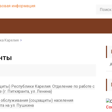
ка Карелия
нты
иты) Республики Карелия. Отделение по работе с
(г. Питкяранта, ул. Ленина)
обслуживания (соцзащиты) населения
нта на ул. Пушкина
Со