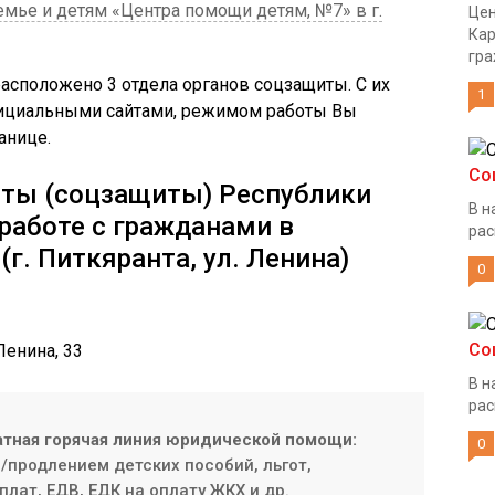
мье и детям «Центра помощи детям, №7» в г.
Цен
Кар
гра
расположено 3 отдела органов соцзащиты. С их
1
фициальными сайтами, режимом работы Вы
анице.
Со
оты (соцзащиты) Республики
В н
 работе с гражданами в
рас
г. Питкяранта, ул. Ленина)
0
Со
Ленина, 33
В н
рас
атная горячая линия юридической помощи:
0
продлением детских пособий, льгот,
плат, ЕДВ, ЕДК на оплату ЖКХ и др.