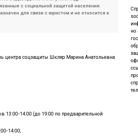
язанные с социальной защитой населения.
Сп
значен для связи с юристом и не относится к
soc
ин
но
го
об
за
ель центра соцзащиты Шкляр Марина Анатольевна
оф
сс
пр
сп
те
ыв 13:00-14:00 (до 19:00 по предварительной
00-14:00;