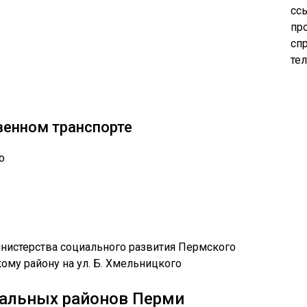
сс
пр
сп
те
венном транспорте
о
альных районов Перми