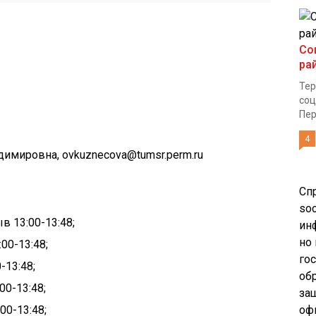
Со
ра
Тер
соц
Пер
4
имировна, ovkuznecova@tumsr.perm.ru
Сп
soc
рыв
13:00-
13:48;
ин
но
:00-
13:48
;
го
0-
13:48
;
об
:00-
13:48
;
за
:00-
13:48
;
оф