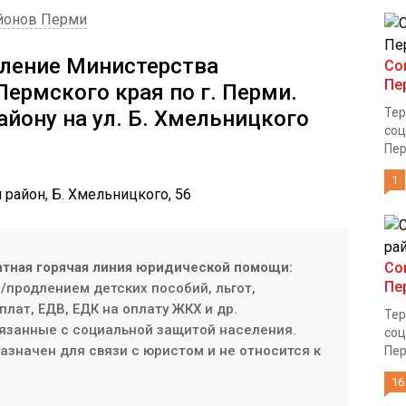
йонов Перми
вление Министерства
Со
Пе
Пермского края по г. Перми.
Тер
айону на ул. Б. Хмельницкого
соц
Пер
1
 район, Б. Хмельницкого, 56
атная горячая линия юридической помощи:
Со
Пе
продлением детских пособий, льгот,
плат, ЕДВ, ЕДК на оплату ЖКХ и др.
Тер
язанные с социальной защитой населения.
соц
значен для связи с юристом и не относится к
Пер
16