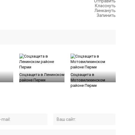
Отправить
Класснуть
Линкануть
Запинить
Соцзащита в Ленинском
Соцзащита в
районе Перми
Мотовилихинском
районе Перми